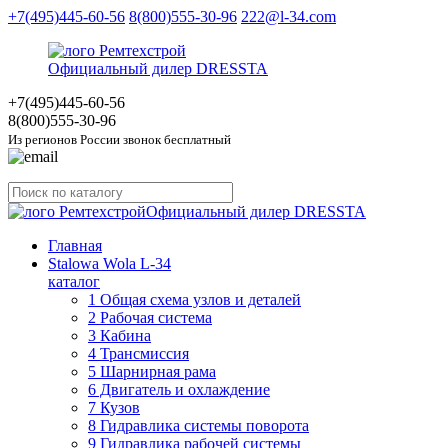
+7(495)445-60-56
8(800)555-30-96
222@l-34.com
Официальный дилер DRESSTA
+7(495)445
-60-56
8(800)555
-30-96
Из регионов России звонок бесплатный
Официальный дилер DRESSTA
Главная
Stalowa Wola L-34
каталог
1 Общая схема узлов и деталей
2 Рабочая система
3 Кабина
4 Трансмиссия
5 Шарнирная рама
6 Двигатель и охлаждение
7 Кузов
8 Гидравлика системы поворота
9 Гидравлика рабочей системы