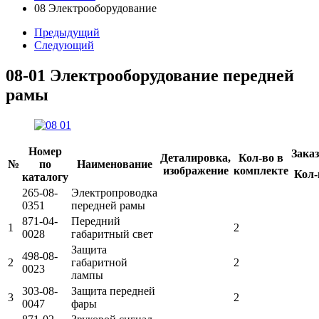
08 Электрооборудование
Предыдущий
Следующий
08-01 Электрооборудование передней
рамы
Номер
Зака
Деталировка,
Кол-во в
№
по
Наименование
изображение
комплекте
Кол-
каталогу
265-08-
Электропроводка
0351
передней рамы
871-04-
Передний
1
2
0028
габаритный свет
Защита
498-08-
2
габаритной
2
0023
лампы
303-08-
Защита передней
3
2
0047
фары