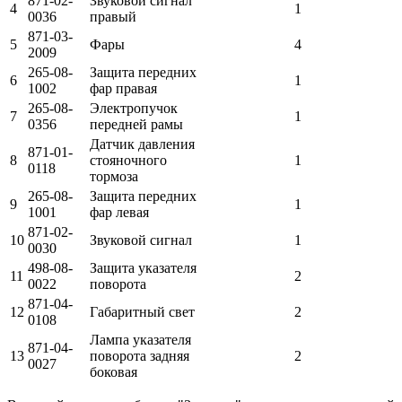
871-02-
Звуковой сигнал
4
1
0036
правый
871-03-
5
Фары
4
2009
265-08-
Защита передних
6
1
1002
фар правая
265-08-
Электропучок
7
1
0356
передней рамы
Датчик давления
871-01-
8
стояночного
1
0118
тормоза
265-08-
Защита передних
9
1
1001
фар левая
871-02-
10
Звуковой сигнал
1
0030
498-08-
Защита указателя
11
2
0022
поворота
871-04-
12
Габаритный свет
2
0108
Лампа указателя
871-04-
13
поворота задняя
2
0027
боковая