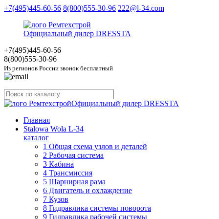
+7(495)445-60-56
8(800)555-30-96
222@l-34.com
Официальный дилер DRESSTA
+7(495)445
-60-56
8(800)555
-30-96
Из регионов России звонок бесплатный
Официальный дилер DRESSTA
Главная
Stalowa Wola L-34
каталог
1 Общая схема узлов и деталей
2 Рабочая система
3 Кабина
4 Трансмиссия
5 Шарнирная рама
6 Двигатель и охлаждение
7 Кузов
8 Гидравлика системы поворота
9 Гидравлика рабочей системы