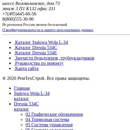
шоссе Волоколамское, дом 73
этаж 3 П1 К132 офис 331
+7(495)
445-60-56
8(800)
555-30-96
Из регионов России звонок бесплатный
О конфиденциальности и защите персональных данных
Каталог Stalowa Wola L-34
Каталог Dressta 534C
Каталог Dressta 534E
Запчасти бульдозеров, трубоукладчиков
Руководства по ремонту
Карта сайта
® 2026 РемТехСтрой. Все права защищены.
Главная
Stalowa Wola L-34
каталог
Dressta 534C
каталог
02 Графические обозначения
04 Тормозная система
05 Система управления
06 Система охлаждения