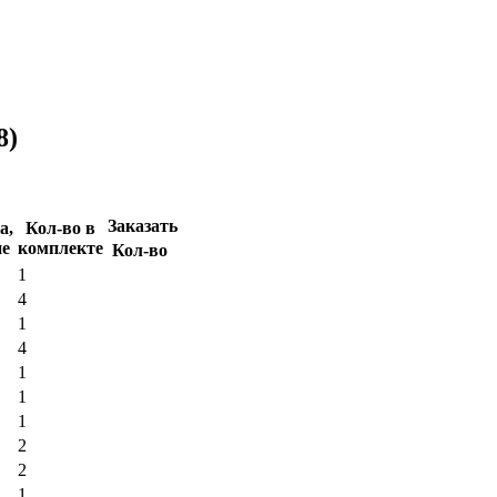
8)
Заказать
а,
Кол-во в
ие
комплекте
Кол-во
1
4
1
4
1
1
1
2
2
1