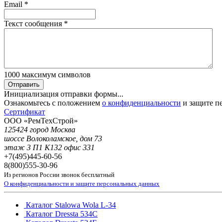
Email
*
Текст сообщения
*
1000
максимум символов
Отправить
Инициализация отправки формы...
Ознакомьтесь с положением
о конфиденциальности
и защите п
Сертификат
ООО «РемТехСтрой»
125424 город Москва
шоссе Волоколамское, дом 73
этаж 3 П1 К132 офис 331
+7(495)
445-60-56
8(800)
555-30-96
Из регионов России звонок бесплатный
О конфиденциальности и защите персональных данных
Каталог Stalowa Wola L-34
Каталог Dressta 534C