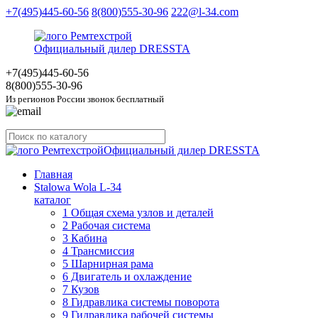
+7(495)445-60-56
8(800)555-30-96
222@l-34.com
Официальный дилер DRESSTA
+7(495)445
-60-56
8(800)555
-30-96
Из регионов России звонок бесплатный
Официальный дилер DRESSTA
Главная
Stalowa Wola L-34
каталог
1 Общая схема узлов и деталей
2 Рабочая система
3 Кабина
4 Трансмиссия
5 Шарнирная рама
6 Двигатель и охлаждение
7 Кузов
8 Гидравлика системы поворота
9 Гидравлика рабочей системы