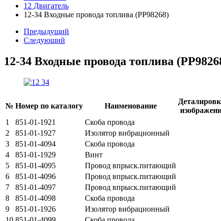
12 Двигатель
12-34 Входные провода топлива (PP98268)
Предыдущий
Следующий
12-34 Входные провода топлива (PP9826
Деталировк
№
Номер по каталогу
Наименование
изображен
1
851-01-1921
Скоба провода
2
851-01-1927
Изолятор вибрационный
3
851-01-4094
Скоба провода
4
851-01-1929
Винт
5
851-01-4095
Провод впрыск.питающий
6
851-01-4096
Провод впрыск.питающий
7
851-01-4097
Провод впрыск.питающий
8
851-01-4098
Скоба провода
9
851-01-1926
Изолятор вибрационный
10
851-01-4099
Скоба провода