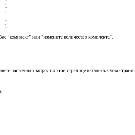
1
1
1
1
Вас "комплект" или "измените количество комплекта".
вьте частичный запрос по этой странице каталога. Одна страница
и.