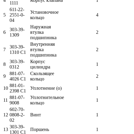
4
Корпус клапана
1
1111
611-22-
Установочное
5
2551-0-
4
кольцо
04
Наружная
303-39-
6
втулка
2
1309
подшипника
Внутренняя
303-39-
7
втулка
2
1310 C1
подшипника
303-39-
Корпус
8
1
0312
цилиндра
881-07-
Скользящее
9
2
4026 C1
кольцо
881-01-
10
Уплотнение (о)
1
2398 C1
881-07-
Уплотнительное
11
1
9008
кольцо
602-70-
12
0808-2-
Винт
1
02
303-39-
13
Поршень
1
1301 C1