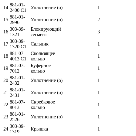
881-01-
14
Уплотнение (о)
1
2400 C1
881-01-
15
Уплотнение (о)
2
2996
303-39-
Блокирующий
16
3
1321
сегмент
303-39-
17
Сальник
1
1320 C1
881-07-
Скользящее
18
1
4013 C1
кольцо
881-07-
Буферное
19
1
7012
кольцо
881-01-
20
Уплотнение (о)
1
2432
881-01-
21
Уплотнение (о)
1
2431
881-07-
Скребковое
22
1
8013
кольцо
881-01-
23
Уплотнение (о)
1
2526
303-39-
24
Крышка
1
1319