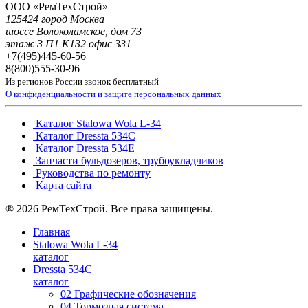
ООО «РемТехСтрой»
125424 город Москва
шоссе Волоколамское, дом 73
этаж 3 П1 К132 офис 331
+7(495)
445-60-56
8(800)
555-30-96
Из регионов России звонок бесплатный
О конфиденциальности и защите персональных данных
Каталог Stalowa Wola L-34
Каталог Dressta 534C
Каталог Dressta 534E
Запчасти бульдозеров, трубоукладчиков
Руководства по ремонту
Карта сайта
® 2026 РемТехСтрой. Все права защищены.
Главная
Stalowa Wola L-34
каталог
Dressta 534C
каталог
02 Графические обозначения
04 Тормозная система