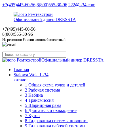
+7(495)445-60-56
8(800)555-30-96
222@l-34.com
Официальный дилер DRESSTA
+7(495)445
-60-56
8(800)555
-30-96
Из регионов России звонок бесплатный
Официальный дилер DRESSTA
Главная
Stalowa Wola L-34
каталог
1 Общая схема узлов и деталей
2 Рабочая система
3 Кабина
4 Трансмиссия
5 Шарнирная рама
6 Двигатель и охлаждение
7 Кузов
8 Гидравлика системы поворота
9 Гидравлика рабочей системы