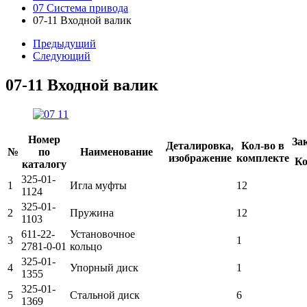
07 Система привода
07-11 Входной валик
Предыдущий
Следующий
07-11 Входной валик
Номер
За
Деталировка,
Кол-во в
№
по
Наименование
изображение
комплекте
Ко
каталогу
325-01-
1
Игла муфты
12
1124
325-01-
2
Пружина
12
1103
611-22-
Установочное
3
1
2781-0-01
кольцо
325-01-
4
Упорный диск
1
1355
325-01-
5
Стальной диск
6
1369