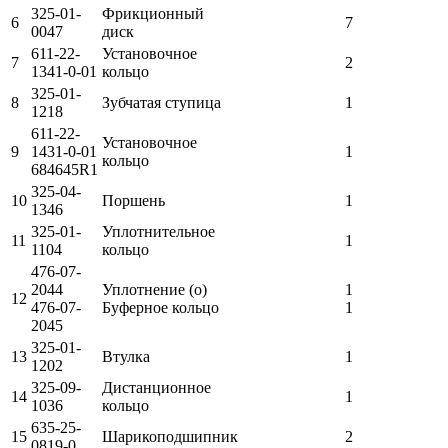
325-01-
Фрикционный
6
7
0047
диск
611-22-
Установочное
7
2
1341-0-01
кольцо
325-01-
8
Зубчатая ступица
1
1218
611-22-
Установочное
9
1431-0-01
1
кольцо
684645R1
325-04-
10
Поршень
1
1346
325-01-
Уплотнительное
11
1
1104
кольцо
476-07-
2044
Уплотнение (о)
1
12
476-07-
Буферное кольцо
1
2045
325-01-
13
Втулка
1
1202
325-09-
Дистанционное
14
1
1036
кольцо
635-25-
15
Шарикоподшипник
2
0819-0