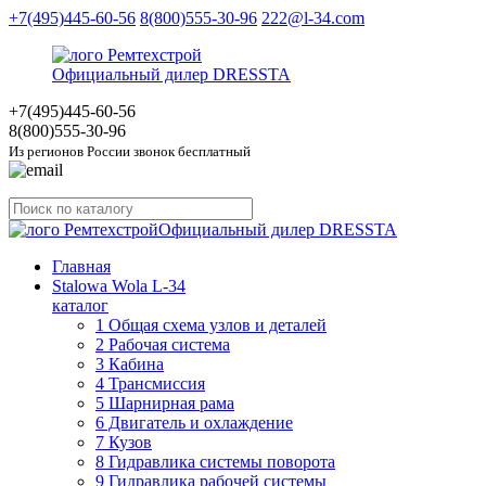
+7(495)445-60-56
8(800)555-30-96
222@l-34.com
Официальный дилер DRESSTA
+7(495)445
-60-56
8(800)555
-30-96
Из регионов России звонок бесплатный
Официальный дилер DRESSTA
Главная
Stalowa Wola L-34
каталог
1 Общая схема узлов и деталей
2 Рабочая система
3 Кабина
4 Трансмиссия
5 Шарнирная рама
6 Двигатель и охлаждение
7 Кузов
8 Гидравлика системы поворота
9 Гидравлика рабочей системы