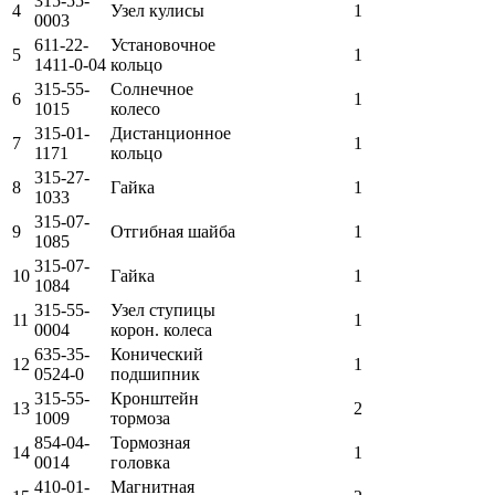
315-55-
4
Узел кулисы
1
0003
611-22-
Установочное
5
1
1411-0-04
кольцо
315-55-
Солнечное
6
1
1015
колесо
315-01-
Дистанционное
7
1
1171
кольцо
315-27-
8
Гайка
1
1033
315-07-
9
Отгибная шайба
1
1085
315-07-
10
Гайка
1
1084
315-55-
Узел ступицы
11
1
0004
корон. колеса
635-35-
Конический
12
1
0524-0
подшипник
315-55-
Кронштейн
13
2
1009
тормоза
854-04-
Тормозная
14
1
0014
головка
410-01-
Магнитная