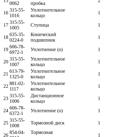
15
2
0062
пробка
315-55-
Уплотнительное
16
1
1016
кольцо
315-55-
17
Ступица
1
1005
635-35-
Конический
18
1
0224-0
подшипник
606-78-
19
Уплотнение (о)
1
6972-1
315-55-
Уплотнительное
20
1
1007
кольцо
613-79-
Уплотнительное
21
1
1325-0
кольцо
881-02-
Уплотнительное
22
1
1117
кольцо
315-55-
Дистанционное
23
1
1006
кольцо
606-78-
24
Уплотнение (о)
1
6372-1
315-55-
25
Тормозной диск
1
1008
854-04-
Тормозная
26
1