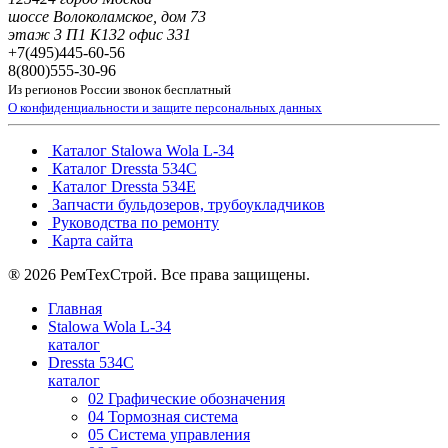
шоссе Волоколамское, дом 73
этаж 3 П1 К132 офис 331
+7(495)
445-60-56
8(800)
555-30-96
Из регионов России звонок бесплатный
О конфиденциальности и защите персональных данных
Каталог Stalowa Wola L-34
Каталог Dressta 534C
Каталог Dressta 534E
Запчасти бульдозеров, трубоукладчиков
Руководства по ремонту
Карта сайта
® 2026 РемТехСтрой. Все права защищены.
Главная
Stalowa Wola L-34
каталог
Dressta 534C
каталог
02 Графические обозначения
04 Тормозная система
05 Система управления