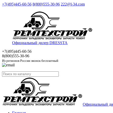
+7(495)445-60-56
8(800)555-30-96
222@l-34.com
Официальный дилер DRESSTA
+7(495)445
-60-56
8(800)555
-30-96
Из регионов России звонок бесплатный
Официальный д
Главная