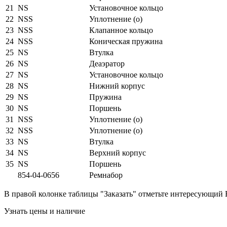
21
NS
Установочное кольцо
22
NSS
Уплотнение (о)
23
NSS
Клапанное кольцо
24
NSS
Коническая пружина
25
NS
Втулка
26
NS
Деаэратор
27
NS
Установочное кольцо
28
NS
Нижний корпус
29
NS
Пружина
30
NS
Поршень
31
NSS
Уплотнение (о)
32
NSS
Уплотнение (о)
33
NS
Втулка
34
NS
Верхний корпус
35
NS
Поршень
854-04-0656
Ремнабор
В правой колонке таблицы "Заказать" отметьте интересующий 
Узнать цены и наличие