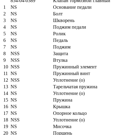
854-04-0389
Клапан тормозной главный
1
NS
Основание педали
2
NS
Болт
3
NS
Шкворень
4
NS
Поджим педали
5
NS
Ролик
6
NS
Педаль
7
NS
Поджим
8
NSS
Защита
9
NSS
Втулка
10
NSS
Пружинный элемент
11
NS
Пружинный винт
12
NSS
Уплотнение (о)
13
NS
Тарельчатая пружина
14
NS
Уплотнение (о)
15
NS
Пружина
16
NS
Крышка
17
NS
Опорное кольцо
18
NSS
Уплотнение (о)
19
NS
Мисочка
20
NS
Поршень