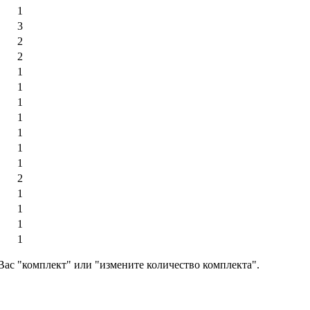
1
3
2
2
1
1
1
1
1
1
1
2
1
1
1
1
Вас "комплект" или "измените количество комплекта".