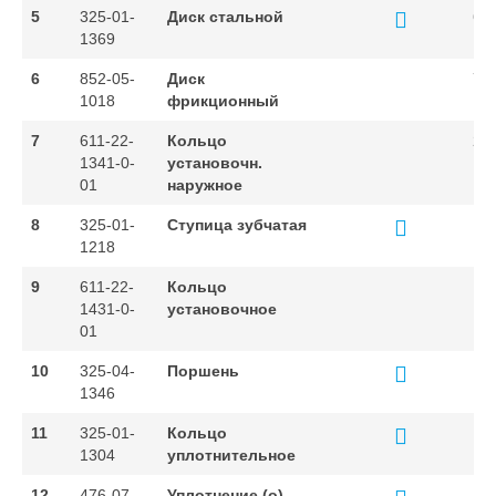
5
325-01-
Диск стальной
6
1369
6
852-05-
Диск
7
1018
фрикционный
7
611-22-
Кольцо
2
1341-0-
установочн.
01
наружное
8
325-01-
Ступица зубчатая
1
1218
9
611-22-
Кольцо
1
1431-0-
установочное
01
10
325-04-
Поршень
1
1346
11
325-01-
Кольцо
1
1304
уплотнительное
12
476-07-
Уплотнение (о)
1