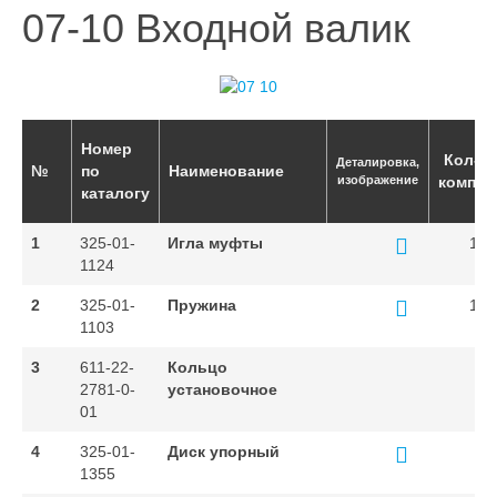
07-10 Входной валик
Номер
Кол-во
Деталировка,
№
по
Наименование
изображение
компле
каталогу
1
325-01-
Игла муфты
12
1124
2
325-01-
Пружина
12
1103
3
611-22-
Кольцо
1
2781-0-
установочное
01
4
325-01-
Диск упорный
1
1355