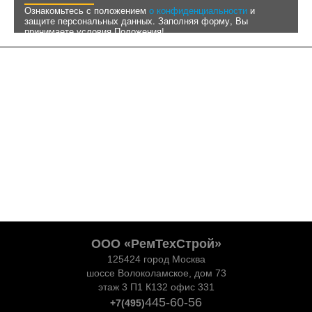
Ознакомьтесь с положением
о конфиденциальности
и
защите персональных данных. Заполняя форму, Вы
принимаете условия Положения!
ООО «РемТехСтрой»
125424 город Москва
шоссе Волоколамское, дом 73
этаж 3 П1 К132 офис 331
445-60-56
+7(495)