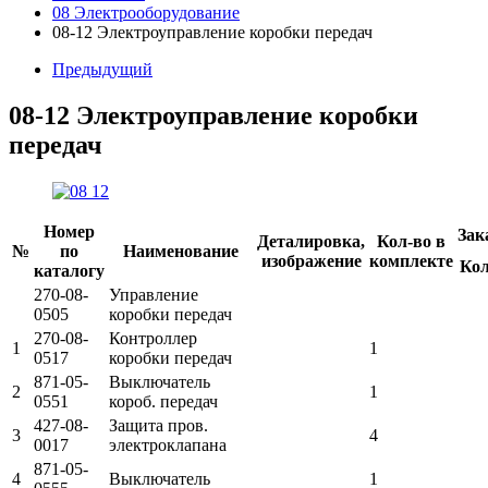
08 Электрооборудование
08-12 Электроуправление коробки передач
Предыдущий
08-12 Электроуправление коробки
передач
Номер
Зак
Деталировка,
Кол-во в
№
по
Наименование
изображение
комплекте
Кол
каталогу
270-08-
Управление
0505
коробки передач
270-08-
Контроллер
1
1
0517
коробки передач
871-05-
Выключатель
2
1
0551
короб. передач
427-08-
Защита пров.
3
4
0017
электроклапана
871-05-
4
Выключатель
1