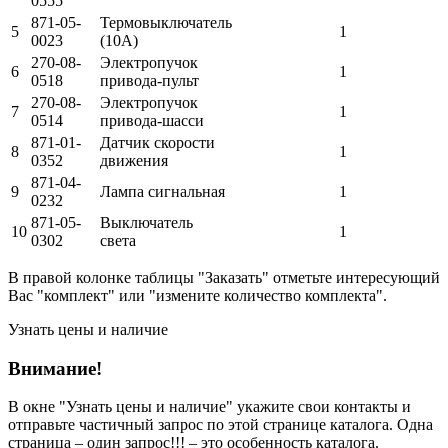
0555
871-05-
Термовыключатель
5
1
0023
(10А)
270-08-
Электропучок
6
1
0518
привода-пульт
270-08-
Электропучок
7
1
0514
привода-шасси
871-01-
Датчик скорости
8
1
0352
движения
871-04-
9
Лампа сигнальная
1
0232
871-05-
Выключатель
10
1
0302
света
В правой колонке таблицы "Заказать" отметьте интересующий
Вас "комплект" или "измените количество комплекта".
Узнать цены и наличие
Внимание!
В окне
"Узнать цены и наличие"
укажите свои контакты и
отправьте частичный запрос по этой странице каталога. Одна
страница – один запрос!!! – это особенность каталога.