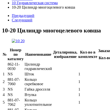
10 Гидравлическая система
10-20 Цилиндр многоцелевого ковша
Предыдущий
Следующий
10-20 Цилиндр многоцелевого ковша
Номер
Заказа
Деталировка,
Кол-во в
№
по
Наименование
изображение
комплекте
Кол-в
каталогу
862-11-
Цилиндр
0030
гидравлический
1
NS
Шток
1
881-07-
Кольцо
2
1
7060
скребковое
3
NS
Гайка дросселя
1
4
NS
Втулка
1
881-07-
Кольцо
5
1
7062
уплотнительное
881-07-
Кольцо