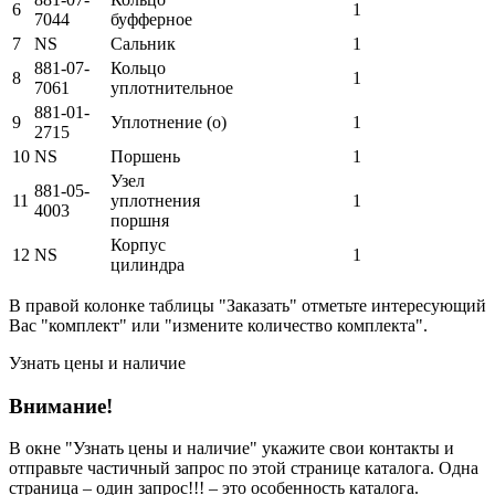
6
1
7044
буфферное
7
NS
Сальник
1
881-07-
Кольцо
8
1
7061
уплотнительное
881-01-
9
Уплотнение (о)
1
2715
10
NS
Поршень
1
Узел
881-05-
11
уплотнения
1
4003
поршня
Корпус
12
NS
1
цилиндра
В правой колонке таблицы "Заказать" отметьте интересующий
Вас "комплект" или "измените количество комплекта".
Узнать цены и наличие
Внимание!
В окне
"Узнать цены и наличие"
укажите свои контакты и
отправьте частичный запрос по этой странице каталога. Одна
страница – один запрос!!! – это особенность каталога.