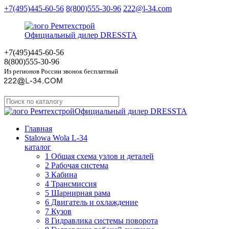
+7(495)445-60-56
8(800)555-30-96
222@l-34.com
Официальный дилер DRESSTA
+7(495)445
-60-56
8(800)555
-30-96
Из регионов России звонок бесплатный
Официальный дилер DRESSTA
Главная
Stalowa Wola L-34
каталог
1 Общая схема узлов и деталей
2 Рабочая система
3 Кабина
4 Трансмиссия
5 Шарнирная рама
6 Двигатель и охлаждение
7 Кузов
8 Гидравлика системы поворота