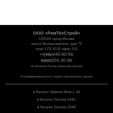
ООО «РемТехСтрой»
125424 город Москва
шоссе Волоколамское, дом 73
этаж 3 П1 К132 офис 331
445-60-56
+7(495)
555-30-96
8(800)
Из регионов России звонок бесплатный
О конфиденциальности и защите персональных данных
Каталог Stalowa Wola L-34
Каталог Dressta 534C
Каталог Dressta 534E