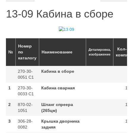
13-09 Кабина в сборе
Номер
Кол-во
Деталировка,
№
по
Наименование
изображение
комплек
каталогу
270-30-
Кабина в сборе
0051 C1
1
270-30-
Кабина сварная
1
0033 C1
2
870-02-
Шланг спреера
1
1051
(265цм)
3
306-28-
Крышка дворника
1
0082
задняя