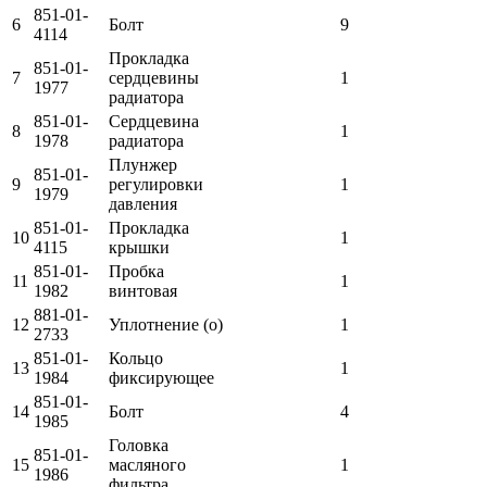
851-01-
6
Болт
9
4114
Прокладка
851-01-
7
сердцевины
1
1977
радиатора
851-01-
Сердцевина
8
1
1978
радиатора
Плунжер
851-01-
9
регулировки
1
1979
давления
851-01-
Прокладка
10
1
4115
крышки
851-01-
Пробка
11
1
1982
винтовая
881-01-
12
Уплотнение (о)
1
2733
851-01-
Кольцо
13
1
1984
фиксирующее
851-01-
14
Болт
4
1985
Головка
851-01-
15
масляного
1
1986
фильтра