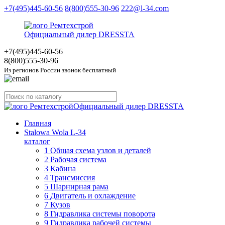
+7(495)445-60-56
8(800)555-30-96
222@l-34.com
Официальный дилер DRESSTA
+7(495)445
-60-56
8(800)555
-30-96
Из регионов России звонок бесплатный
Официальный дилер DRESSTA
Главная
Stalowa Wola L-34
каталог
1 Общая схема узлов и деталей
2 Рабочая система
3 Кабина
4 Трансмиссия
5 Шарнирная рама
6 Двигатель и охлаждение
7 Кузов
8 Гидравлика системы поворота
9 Гидравлика рабочей системы