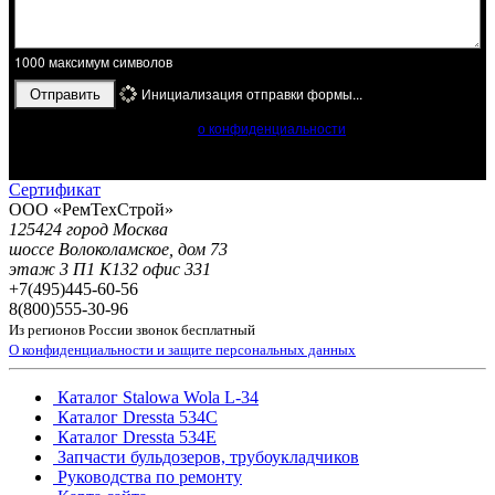
1000
максимум символов
Инициализация отправки формы...
Отправить
Ознакомьтесь с положением
о конфиденциальности
и защите
персональных данных. Заполняя форму, Вы принимаете условия
Положения!
Сертификат
ООО «РемТехСтрой»
125424 город Москва
шоссе Волоколамское, дом 73
этаж 3 П1 К132 офис 331
+7(495)
445-60-56
8(800)
555-30-96
Из регионов России звонок бесплатный
О конфиденциальности и защите персональных данных
Каталог Stalowa Wola L-34
Каталог Dressta 534C
Каталог Dressta 534E
Запчасти бульдозеров, трубоукладчиков
Руководства по ремонту