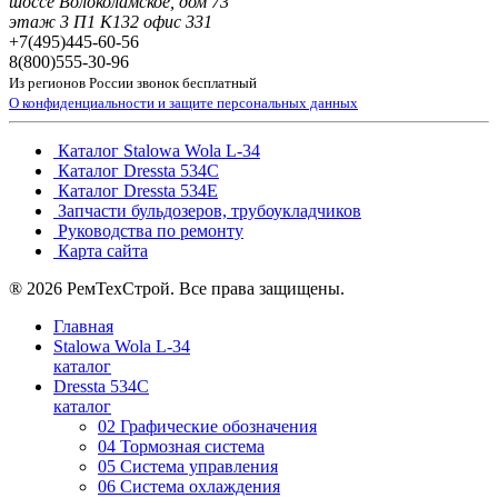
шоссе Волоколамское, дом 73
этаж 3 П1 К132 офис 331
+7(495)
445-60-56
8(800)
555-30-96
Из регионов России звонок бесплатный
О конфиденциальности и защите персональных данных
Каталог Stalowa Wola L-34
Каталог Dressta 534C
Каталог Dressta 534E
Запчасти бульдозеров, трубоукладчиков
Руководства по ремонту
Карта сайта
® 2026 РемТехСтрой. Все права защищены.
Главная
Stalowa Wola L-34
каталог
Dressta 534C
каталог
02 Графические обозначения
04 Тормозная система
05 Система управления
06 Система охлаждения