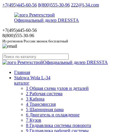
+7(495)445-60-56
8(800)555-30-96
222@l-34.com
Официальный дилер DRESSTA
+7(495)445
-60-56
8(800)555
-30-96
Из регионов России звонок бесплатный
Официальный дилер DRESSTA
Главная
Stalowa Wola L-34
каталог
1 Общая схема узлов и деталей
2 Рабочая система
3 Кабина
4 Трансмиссия
5 Шарнирная рама
6 Двигатель и охлаждение
7 Кузов
8 Гидравлика системы поворота
9 Гидравлика рабочей системы