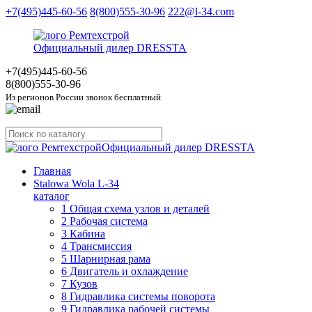
+7(495)445-60-56
8(800)555-30-96
222@l-34.com
Официальный дилер DRESSTA
+7(495)445
-60-56
8(800)555
-30-96
Из регионов России звонок бесплатный
Официальный дилер DRESSTA
Главная
Stalowa Wola L-34
каталог
1 Общая схема узлов и деталей
2 Рабочая система
3 Кабина
4 Трансмиссия
5 Шарнирная рама
6 Двигатель и охлаждение
7 Кузов
8 Гидравлика системы поворота
9 Гидравлика рабочей системы