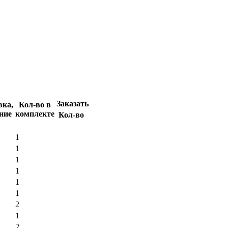
Заказать
вка,
Кол-во в
ние
комплекте
Кол-во
1
1
1
1
1
1
2
1
2