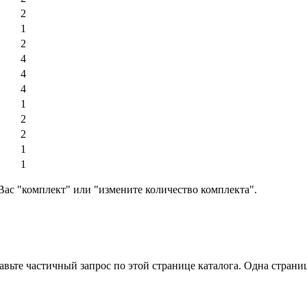
2
1
2
4
4
4
1
2
2
1
1
Вас "комплект" или "измените количество комплекта".
вьте частичный запрос по этой странице каталога. Одна страница