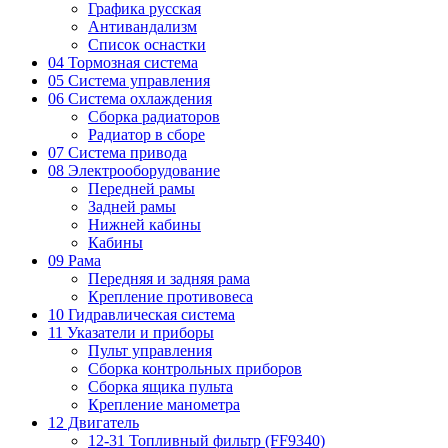
Графика русская
Антивандализм
Список оснастки
04 Тормозная система
05 Система управления
06 Система охлаждения
Сборка радиаторов
Радиатор в сборе
07 Система привода
08 Электрооборудование
Передней рамы
Задней рамы
Нижней кабины
Кабины
09 Рама
Передняя и задняя рама
Крепление противовеса
10 Гидравлическая система
11 Указатели и приборы
Пульт управления
Сборка контрольных приборов
Сборка ящика пульта
Крепление манометра
12 Двигатель
12-31 Топливный фильтр (FF9340)