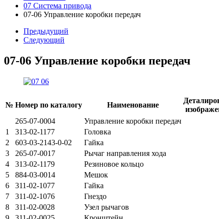
07 Система привода
07-06 Управление коробки передач
Предыдущий
Следующий
07-06 Управление коробки передач
Деталиро
№
Номер по каталогу
Наименование
изображе
265-07-0004
Управление коробки передач
1
313-02-1177
Головка
2
603-03-2143-0-02
Гайка
3
265-07-0017
Рычаг направления хода
4
313-02-1179
Резиновое кольцо
5
884-03-0014
Мешок
6
311-02-1077
Гайка
7
311-02-1076
Гнездо
8
311-02-0028
Узел рычагов
9
311-02-0025
Кронштейн