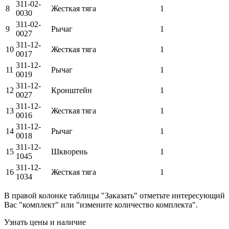
311-02-
8
Жесткая тяга
1
0030
311-02-
9
Рычаг
1
0027
311-12-
10
Жесткая тяга
1
0017
311-12-
11
Рычаг
1
0019
311-12-
12
Кронштейн
1
0027
311-12-
13
Жесткая тяга
1
0016
311-12-
14
Рычаг
1
0018
311-12-
15
Шкворень
1
1045
311-12-
16
Жесткая тяга
1
1034
В правой колонке таблицы "Заказать" отметьте интересующий
Вас "комплект" или "измените количество комплекта".
Узнать цены и наличие