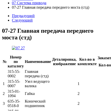
07 Система привода
07-27 Главная передача переднего моста (стд)
Предыдущий
Следующий
07-27 Главная передача переднего
моста (стд)
Номер
Заказа
Деталировка,
Кол-во в
№
по
Наименование
изображение
комплекте
Кол-во
каталогу
315-55-
Главная
0002
передача (стд)
315-55-
Узел ведущего
1
1
0007
валика
315-01-
2
Гайка
2
1094
635-35-
Конический
3
2
0518-0
подшипник