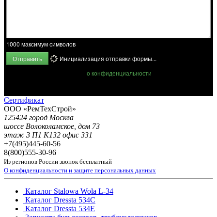
1000
максимум символов
Отправить
Инициализация отправки формы...
Ознакомьтесь с положением
о конфиденциальности
и защите
персональных данных. Заполняя форму, Вы принимаете условия
Положения!
Сертификат
ООО «РемТехСтрой»
125424 город Москва
шоссе Волоколамское, дом 73
этаж 3 П1 К132 офис 331
+7(495)
445-60-56
8(800)
555-30-96
Из регионов России звонок бесплатный
О конфиденциальности и защите персональных данных
Каталог Stalowa Wola L-34
Каталог Dressta 534C
Каталог Dressta 534E