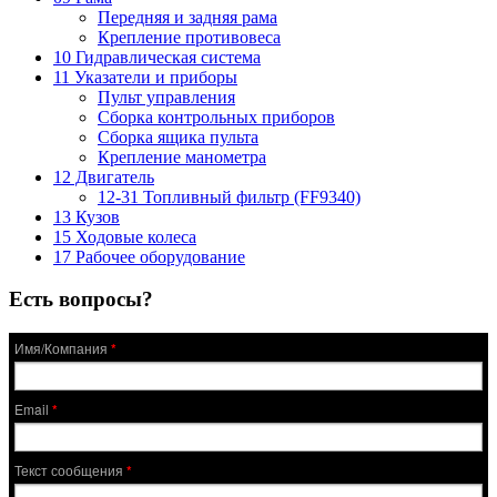
Передняя и задняя рама
Крепление противовеса
10 Гидравлическая система
11 Указатели и приборы
Пульт управления
Сборка контрольных приборов
Сборка ящика пульта
Крепление манометра
12 Двигатель
12-31 Топливный фильтр (FF9340)
13 Кузов
15 Ходовые колеса
17 Рабочее оборудование
Есть вопросы?
Имя/Компания
*
Email
*
Текст сообщения
*