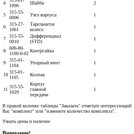
315-01-
4
Шайба
2
1096
315-55-
5
Узел корпуса
1
0006
315-27-
Тарельчатое
6
1
1061
колесо
315-55-
Дифференциал
7
1
0010
(STD)
606-80-
8
Контргайка
1
1100-0-02
315-01-
9
Упорный винт
1
1104
315-01-
10
Колпак
1
1105
Корпус
315-55-
11
главной
1
1029
передачи
В правой колонке таблицы "Заказать" отметьте интересующий
Вас "комплект" или "измените количество комплекта".
Узнать цены и наличие
Внимание!