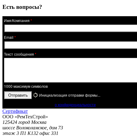
Есть вопросы?
Имя/Компания
*
Email
*
Текст сообщения
*
1000
максимум символов
Инициализация отправки формы...
Отправить
Ознакомьтесь с положением
о конфиденциальности
и защите персональны
Сертификат
ООО «РемТехСтрой»
125424 город Москва
шоссе Волоколамское, дом 73
этаж 3 П1 К132 офис 331