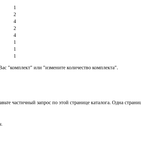
1
2
4
2
4
1
1
1
Вас "комплект" или "измените количество комплекта".
вьте частичный запрос по этой странице каталога. Одна страница
и.