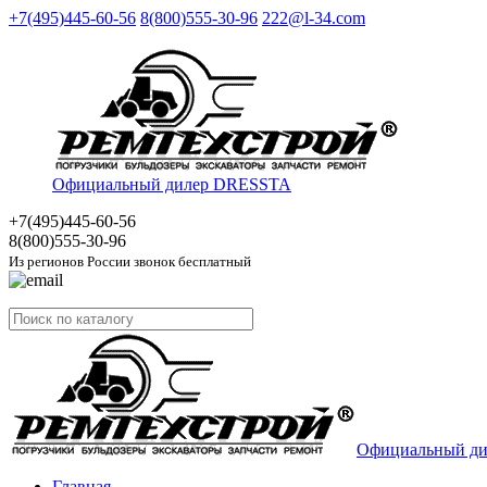
+7(495)445-60-56
8(800)555-30-96
222@l-34.com
Официальный дилер DRESSTA
+7(495)445
-60-56
8(800)555
-30-96
Из регионов России звонок бесплатный
Официальный д
Главная