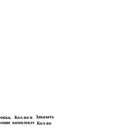
Заказать
овка,
Кол-во в
жение
комплекте
Кол-во