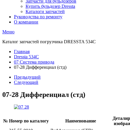
Запчасти для бульдозеров
Купить бульдозер Dressta
Каталоги запчастей
Руководства по ремонту
О компании
Меню
Каталог запчастей погрузчика DRESSTA 534C
Главная
Dressta 534C
07 Система привода
07-28 Дифференциал (стд)
Предыдущий
Следующий
07-28 Дифференциал (стд)
Деталир
№
Номер по каталогу
Наименование
изобра