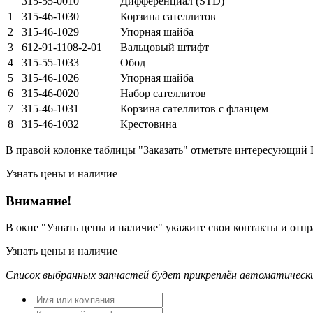
315-55-0010
Дифференциал (STD)
1
315-46-1030
Корзина сателлитов
2
315-46-1029
Упорная шайба
3
612-91-1108-2-01
Вальцовый штифт
4
315-55-1033
Обод
5
315-46-1026
Упорная шайба
6
315-46-0020
Набор сателлитов
7
315-46-1031
Корзина сателлитов с фланцем
8
315-46-1032
Крестовина
В правой колонке таблицы "Заказать" отметьте интересующий 
Узнать цены и наличие
Внимание!
В окне
"Узнать цены и наличие"
укажите свои контакты и отпра
Узнать цены и наличие
Список выбранных запчастей будет прикреплён автоматическ