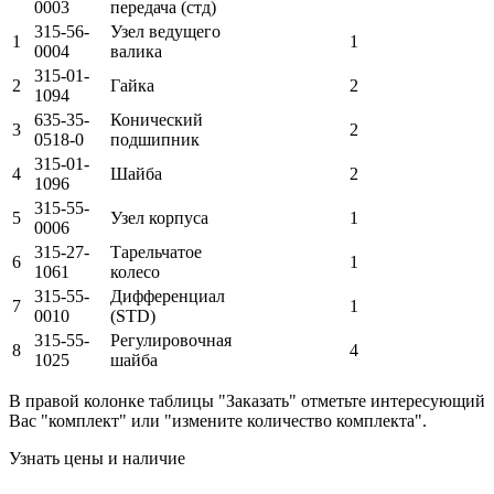
0003
передача (стд)
315-56-
Узел ведущего
1
1
0004
валика
315-01-
2
Гайка
2
1094
635-35-
Конический
3
2
0518-0
подшипник
315-01-
4
Шайба
2
1096
315-55-
5
Узел корпуса
1
0006
315-27-
Тарельчатое
6
1
1061
колесо
315-55-
Дифференциал
7
1
0010
(STD)
315-55-
Регулировочная
8
4
1025
шайба
В правой колонке таблицы "Заказать" отметьте интересующий
Вас "комплект" или "измените количество комплекта".
Узнать цены и наличие