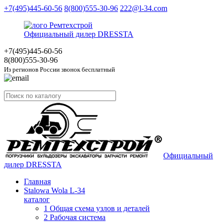
+7(495)445-60-56
8(800)555-30-96
222@l-34.com
Официальный дилер DRESSTA
+7(495)445
-60-56
8(800)555
-30-96
Из регионов России звонок бесплатный
Официальный
дилер DRESSTA
Главная
Stalowa Wola L-34
каталог
1 Общая схема узлов и деталей
2 Рабочая система