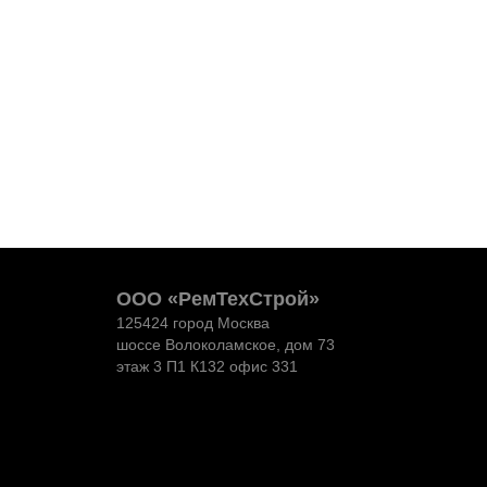
ООО «РемТехСтрой»
125424 город Москва
шоссе Волоколамское, дом 73
этаж 3 П1 К132 офис 331