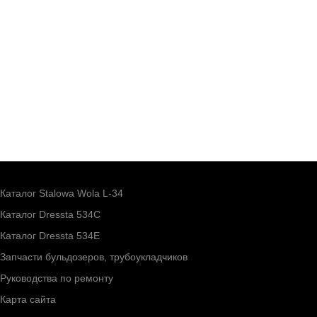
Каталог Stalowa Wola L-34
Каталог Dressta 534C
Каталог Dressta 534E
Запчасти бульдозеров, трубоукладчиков
Руководства по ремонту
Карта сайта