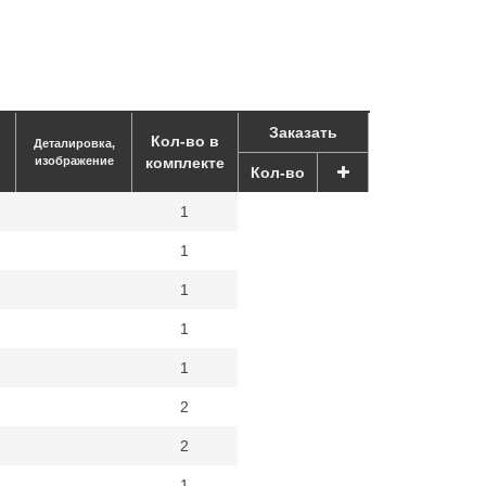
Заказать
Кол-во в
Деталировка,
изображение
комплекте
Кол-во
1
1
1
1
1
2
2
1