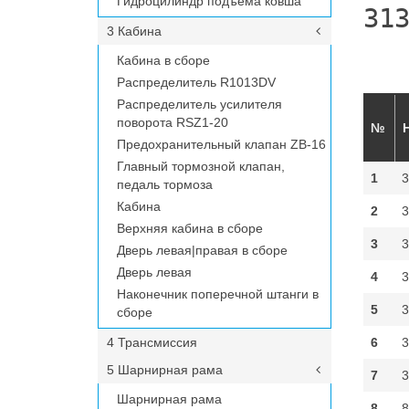
Гидроцилиндр подъёма ковша
31
3 Кабина
Кабина в сборе
Распределитель R1013DV
Распределитель усилителя
поворота RSZ1-20
№
Предохранительный клапан ZB-16
Главный тормозной клапан,
1
3
педаль тормоза
Кабина
2
3
Верхняя кабина в сборе
3
3
Дверь левая|правая в сборе
Дверь левая
4
3
Наконечник поперечной штанги в
5
3
сборе
4 Трансмиссия
6
3
5 Шарнирная рама
7
3
Шарнирная рама
8
8