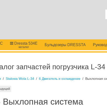
4C
Dressta 534E
Бульдозеры DRESSTA
Руковод
каталог
алог запчастей погрузчика L-34
я
Stalowa Wola L-34
6 Двигатель и охлаждение
Выхлопная с
ыдущий
5 Выхлопная система