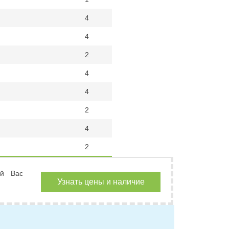
4
4
2
4
4
2
4
2
ий Вас
Узнать цены и наличие