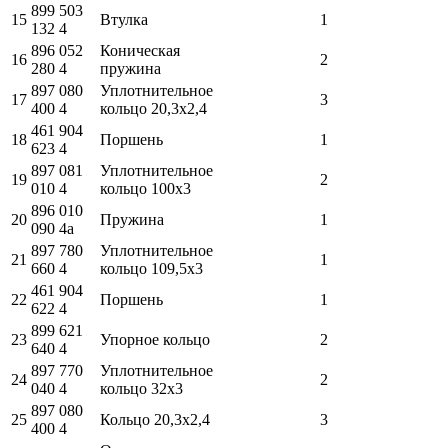
899 503
15
Втулка
1
132 4
896 052
Коническая
16
2
280 4
пружина
897 080
Уплотнительное
17
3
400 4
кольцо 20,3x2,4
461 904
18
Поршень
1
623 4
897 081
Уплотнительное
19
2
010 4
кольцо 100x3
896 010
20
Пружина
1
090 4a
897 780
Уплотнительное
21
1
660 4
кольцо 109,5x3
461 904
22
Поршень
1
622 4
899 621
23
Упорное кольцо
2
640 4
897 770
Уплотнительное
24
2
040 4
кольцо 32x3
897 080
25
Кольцо 20,3x2,4
3
400 4