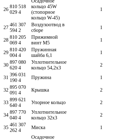
Осадочное
810 518
кольцо 45W
26
1
029 4
(стопорное
кольцо W-45)
461 307
Воздухоотвод в
27
1
594 2
сборе
810 205
Прижимной
28
1
069 4
винт M5
810 420
Пружинная
29
1
004 4
шайба 6,1
897 080
Уплотнительное
30
2
620 4
кольцо 54,2x3
396 031
31
Пружина
1
190 4
895 070
32
Крышка
2
091 4
899 621
33
Упорное кольцо
2
640 4
897 770
Уплотнительное
34
2
040 4
кольцо 32x3
461 307
35
Миска
1
262 4
Осадочное