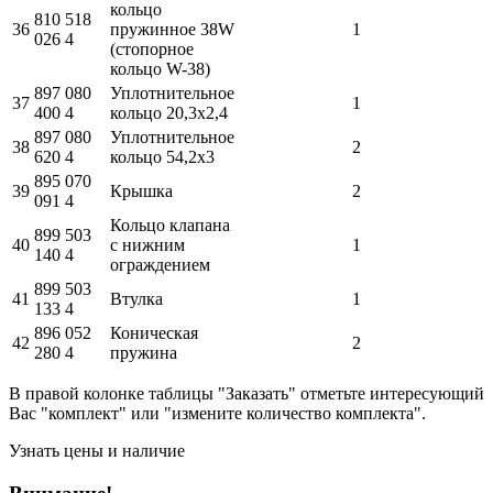
кольцо
810 518
36
пружинное 38W
1
026 4
(стопорное
кольцо W-38)
897 080
Уплотнительное
37
1
400 4
кольцо 20,3x2,4
897 080
Уплотнительное
38
2
620 4
кольцо 54,2x3
895 070
39
Крышка
2
091 4
Кольцо клапана
899 503
40
с нижним
1
140 4
ограждением
899 503
41
Втулка
1
133 4
896 052
Коническая
42
2
280 4
пружина
В правой колонке таблицы "Заказать" отметьте интересующий
Вас "комплект" или "измените количество комплекта".
Узнать цены и наличие