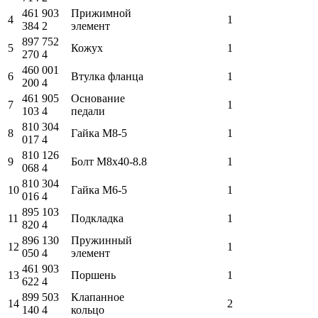
461 903
Прижимной
4
1
384 2
элемент
897 752
5
Кожух
1
270 4
460 001
6
Втулка фланца
1
200 4
461 905
Основание
7
1
103 4
педали
810 304
8
Гайка M8-5
1
017 4
810 126
9
Болт M8x40-8.8
1
068 4
810 304
10
Гайка M6-5
1
016 4
895 103
11
Подкладка
1
820 4
896 130
Пружинный
12
1
050 4
элемент
461 903
13
Поршень
1
622 4
899 503
Клапанное
14
2
140 4
кольцо