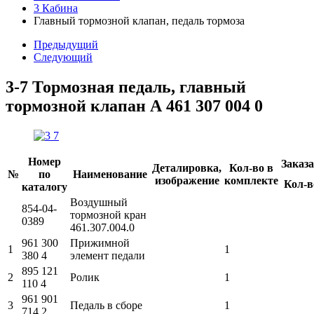
3 Кабина
Главный тормозной клапан, педаль тормоза
Предыдущий
Следующий
3-7 Тормозная педаль, главный
тормозной клапан
A 461 307 004 0
Номер
Заказ
Деталировка,
Кол-во в
№
по
Наименование
изображение
комплекте
Кол-в
каталогу
Воздушный
854-04-
тормозной кран
0389
461.307.004.0
961 300
Прижимной
1
1
380 4
элемент педали
895 121
2
Ролик
1
110 4
961 901
3
Педаль в сборе
1
714 2