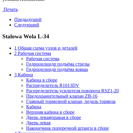
Печать
Предыдущий
Следующий
Stalowa Wola L-34
1 Общая схема узлов и деталей
2 Рабочая система
Рабочая система
Гидроцилиндр подъёма стрелы
Гидроцилиндр подъёма ковша
3 Кабина
Кабина в сборе
Распределитель R1013DV
Распределитель усилителя поворота RSZ1-20
Предохранительный клапан ZB-16
Главный тормозной клапан, педаль тормоза
Кабина
Верхняя кабина в сборе
Дверь левая|правая в сборе
Дверь левая
Наконечник поперечной штанги в сборе