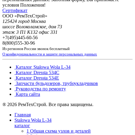
условия Положения!
Сертификат
ООО «РемТехСтрой»
125424 город Москва
шоссе Волоколамское, дом 73
этаж 3 П1 К132 офис 331
+7(495)
445-60-56
8(800)
555-30-96
Из регионов России звонок бесплатный
О конфиденциальности и защите персональных данных
Каталог Stalowa Wola L-34
Каталог Dressta 534C
Каталог Dressta 534E
Запчасти бульдозеров, трубоукладчиков
Руководства по ремонту
Карта сайта
® 2026 РемТехСтрой. Все права защищены.
Главная
Stalowa Wola L-34
каталог
1 Общая схема узлов и деталей